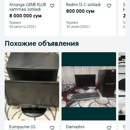
Arzonga GEME KLUB
Redmi 13 C sotiladi
Spa
xammasi sotiladi
kom
800 000 сум
8 000 000 сум
2 
Термез
Термез
Тер
06 августа 2026 г.
30 июля 2026 г.
24 и
Похожие объявления
Kompyuter LG
Damashni
Gaz 