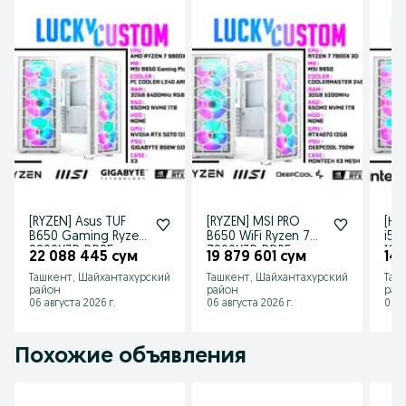
[RYZEN] Asus TUF
[RYZEN] MSI PRO
[НО
B650 Gaming Ryzen
B650 WiFi Ryzen 7
i5 
9800X3D DDR5
7800X3D DDR5
16G
22 088 445 сум
19 879 601 сум
14
32Gb RTX5070 12Gb
32Gb RTX5070 12Gb
Ташкент, Шайхантахурский
Ташкент, Шайхантахурский
Таш
район
район
рай
06 августа 2026 г.
06 августа 2026 г.
06 а
Похожие объявления