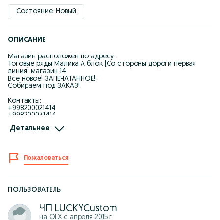
Состояние: Новый
ОПИСАНИЕ
Магазин расположен по адресу:
Тоговые ряды Малика А блок [Со стороны дороги первая
линия] магазин 14
Все новое! ЗАПЕЧАТАННОЕ!
Собираем под ЗАКАЗ!
Контакты:
+998200021414
+998200031414
+998200051414
Детальнее
Ищите компьютер? У НАС ЕСТЬ ЛЮБОЙ, КАКОЙ ПОЖЕЛАЕТЕ!
ЛУЧШИЕ СБОРКИ ПО САМЫМ ВЫГОДНЫМ ЦЕНАМ!
Пожаловаться
В МАГАЗИНЕ ДЕЙСТВУЕТ ФУНКЦИЯ ТРЕЙД-ИН (или trade-in) –
это услуга по приему вашего компьютера в счет покупки
нового, цена которого уменьшается на стоимость вашего,
принимаемого в зачет.
ПОЛЬЗОВАТЕЛЬ
КОНФИГУРАЦИЯ МЕНЯЕТСЯ ПО ВАШЕМУ ЖЕЛАНИЮ! ВЫ
МОЖЕТЕ ОТПРАВИТЬ НАМ СВОИ ПОЖЕЛАНИЯ И МЫ
ЧП LUCKYCustom
ПОДГОТОВИМ ДЛЯ ВАС ВАШУ УНИКАЛЬНУЮ СБОРКУ!
на OLX с
апреля 2015 г.