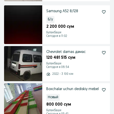
Samsung A52 8/128
Б/у
2 200 000 сум
Булакбаши
Сегодня в 11:02
Chevrolet damas дамас
120 481 515 сум
Булакбаши
Сегодня в 08:54
2022 - 3 100 км
Boxchalar uchun dediskiy mebel
Новый
800 000 сум
Булакбаши