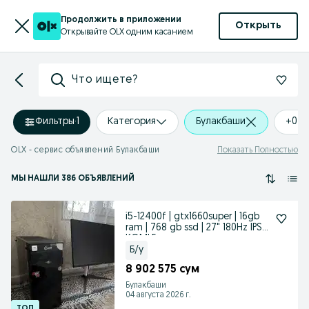
Продолжить в приложении
Открыть
Открывайте OLX одним касанием
Что ищете?
Фильтры
·
1
Категория
Булакбаши
+0 k
OLX - сервис объявлений Булакбаши
Показать Полностью
МЫ НАШЛИ 386 ОБЪЯВЛЕНИЙ
i5-12400f | gtx1660super | 16gb
ram | 768 gb ssd | 27" 180Hz IPS
KOMLE
Б/у
8 902 575 сум
Булакбаши
04 августа 2026 г.