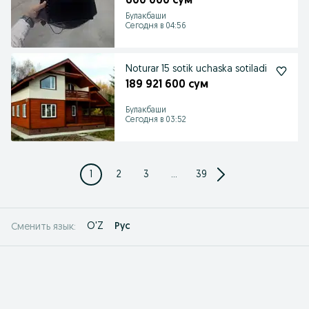
600 000 сум
Булакбаши
Сегодня в 04:56
Noturar 15 sotik uchaska sotiladi
189 921 600 сум
Булакбаши
Сегодня в 03:52
1
2
3
...
39
O'Z
Рус
Сменить язык: