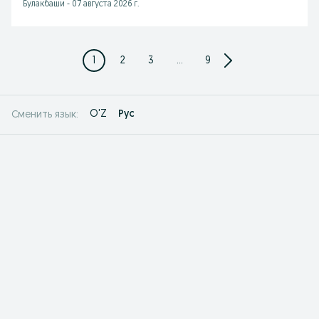
Булакбаши
-
07 августа 2026 г.
1
2
3
...
9
O'Z
Рус
Сменить язык: