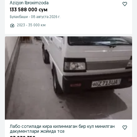
Azizjon Ibroximzoda
133 588 000 сум
Булакбаши
-
08 августа 2026 г.
2023 - 35 000 км
Лабо сотилади кира килинмаган бир кул минилган
дакументлари жойида тоз