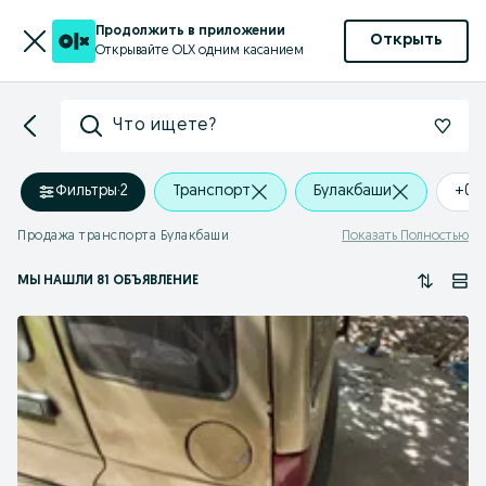
Продолжить в приложении
Открыть
Открывайте OLX одним касанием
Что ищете?
Фильтры
·
2
Транспорт
Булакбаши
+0 
Продажа транспорта Булакбаши
Показать Полностью
МЫ НАШЛИ 81 ОБЪЯВЛЕНИЕ