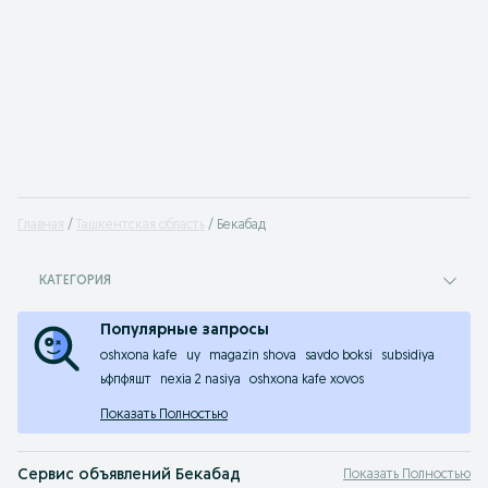
Главная
Ташкентская область
Бекабад
КАТЕГОРИЯ
Популярные запросы
oshxona kafe
uy
magazin shova
savdo boksi
subsidiya
ьфпфяшт
nexia 2 nasiya
oshxona kafe xovos
Показать Полностью
Сервис объявлений Бекабад
Показать Полностью