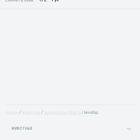
O'Z
Рус
Сменить язык:
Главная
Животные
Ташкентская область
Бекабад
ЖИВОТНЫЕ