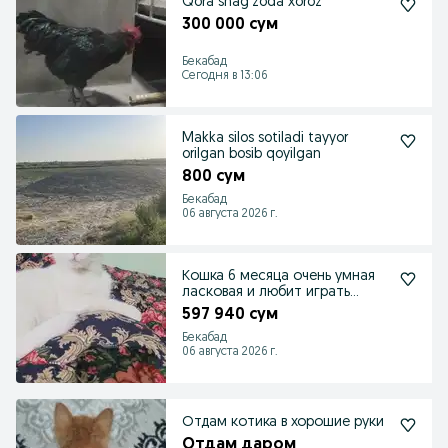
Qora shagʻzoda xoroz
300 000 сум
Бекабад
Сегодня в 13:06
Makka silos sotiladi tayyor
orilgan bosib qoyilgan
800 сум
Бекабад
06 августа 2026 г.
Кошка 6 месяца очень умная
ласковая и любит играть
детьми
597 940 сум
Бекабад
06 августа 2026 г.
Отдам котика в хорошие руки
Отдам даром