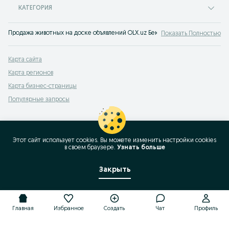
КАТЕГОРИЯ
Продажа животных на доске объявлений OLX.uz Бекабад. Заведи себе питом
Показать Полностью
Карта сайта
Карта регионов
Карта бизнес-страницы
Популярные запросы
Этот сайт использует cookies. Вы можете изменить настройки cookies
в своeм браузере.
Узнать больше
Закрыть
Главная
Избранное
Создать
Чат
Профиль