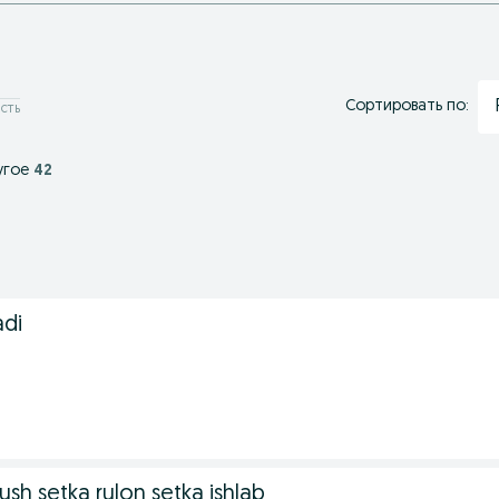
Сортировать по:
сть
угое
42
adi
sh setka rulon setka ishlab