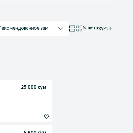
Рекомендованное вам
Валюта
:
сум
у.е.
25 000 сум