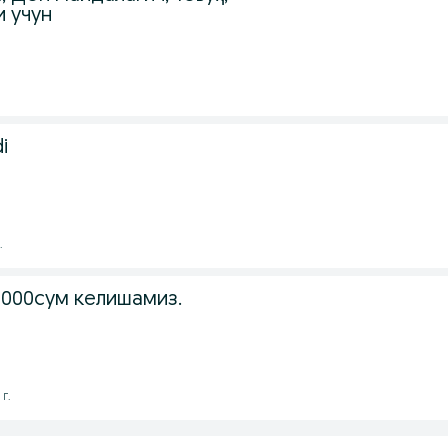
и учун
i
.
0000сум келишамиз.
г.