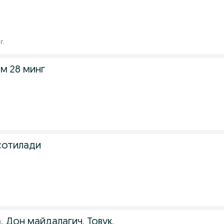
г.
м 28 минг
сотилади
 Дон майдалагич, Товуқ,