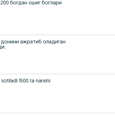
 200 богдан ошиг боглари
.
 донини ажратиб оладиган
ди.
 sotiladi 1500 ta narxini