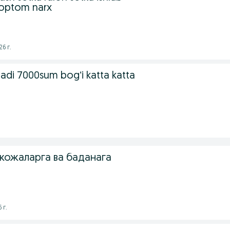
 optom narx
6 г.
adi 7000sum bogʻi katta katta
жожаларга ва баданага
 г.