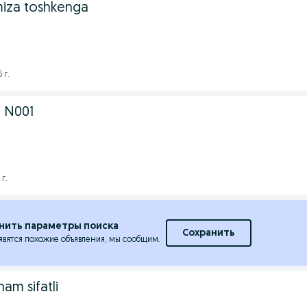
miza toshkenga
 г.
 N001
 г.
нить параметры поиска
Сохранить
явятся похожие объявления, мы сообщим.
ham sifatli