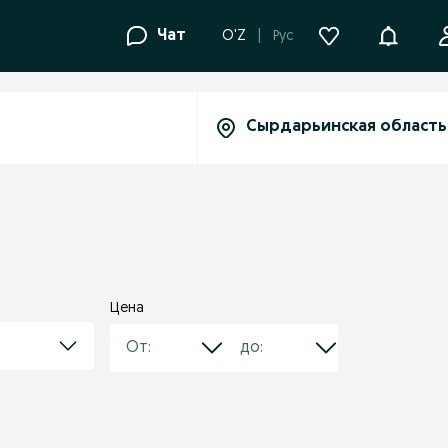
Уведомле
Чат
O'Z
Рус
Цена