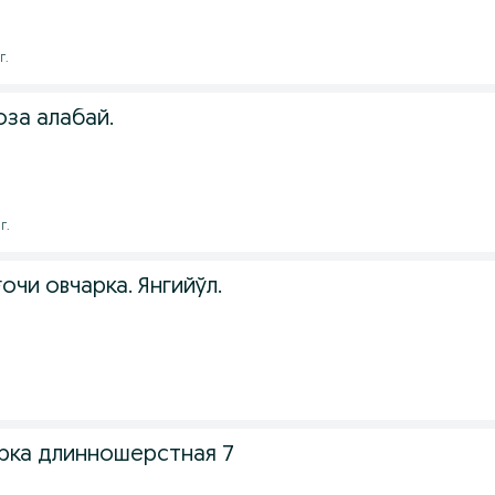
г.
оза алабай.
г.
очи овчарка. Янгийўл.
рка длинношерстная 7