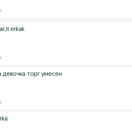
г.
r,it erkak
г.
а девочка торг умесен
г.
rka