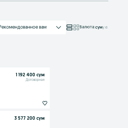
Рекомендованное вам
Валюта
:
сум
у.е.
1 192 400 сум
Договорная
3 577 200 сум