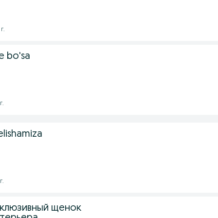
г.
e bo'sa
г.
kelishamiza
г.
клюзивный щенок