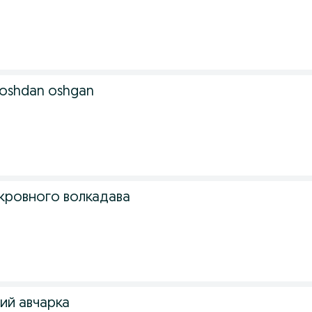
1 yoshdan oshgan
ровного волкадава
ий авчарка