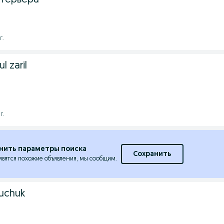
терьера
г.
l zaril
г.
нить параметры поиска
Сохранить
явятся похожие объявления, мы сообщим.
kuchuk