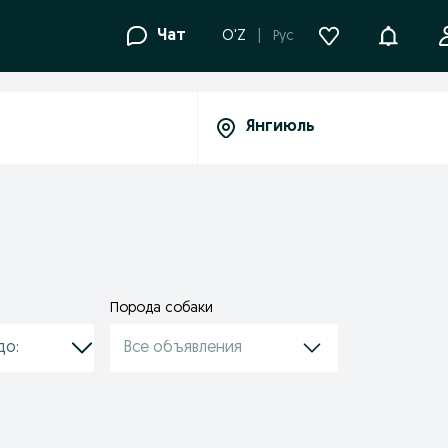
Уведомле
Чат
O'Z
Рус
Порода собаки
Все объявления