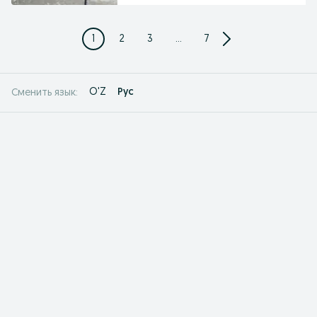
1
2
3
...
7
O'Z
Рус
Сменить язык: