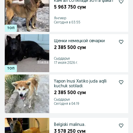
Кангал сотилади зотга факат
5 963 750 сум
Янгиер
Сегодня в 03:55
Щенки немецкой овчарки
2 385 500 сум
Сырдарья
17 июля 2026 г.
Yapon Inusi Xatiko juda aqlli
kuchuk sotiladi.
2 385 500 сум
Сырдарья
Сегодня в 04:19
Belgiski malinua..
3 578 250 сум