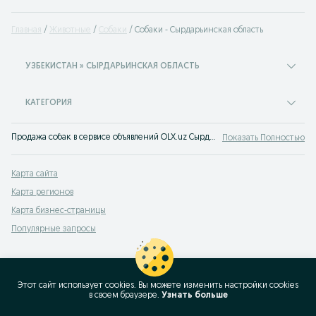
Главная
Животные
Собаки
Собаки - Сырдарьинская область
УЗБЕКИСТАН » СЫРДАРЬИНСКАЯ ОБЛАСТЬ
КАТЕГОРИЯ
Продажа собак в сервисе объявлений OLX.uz Сырдарьинская область. Заведи себе друга! Покупай щенка на OLX (ранее Torg)!
Показать Полностью
Карта сайта
Карта регионов
Карта бизнес-страницы
Популярные запросы
Этот сайт использует cookies. Вы можете изменить настройки cookies
в своeм браузере.
Узнать больше