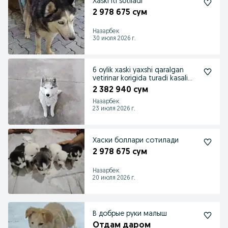
Xaski iti sotiladi
2 978 675 сум
Назарбек
30 июля 2026 г.
6 oylik xaski yaxshi qaralgan
vetirinar korigida turadi kasali
yoq ..
2 382 940 сум
Назарбек
23 июля 2026 г.
Хаски боллари сотилади
2 978 675 сум
Назарбек
20 июля 2026 г.
В добрые руки малыш
Отдам даром