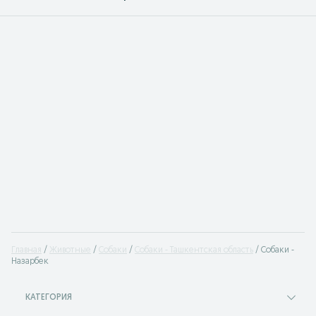
Главная
Животные
Собаки
Собаки - Ташкентская область
Собаки -
Назарбек
КАТЕГОРИЯ