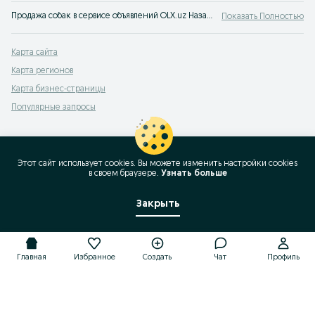
Продажа собак в сервисе объявлений OLX.uz Назарбек. Заведи себе друга! Покупай щенка на OLX (ранее Torg)!
Показать Полностью
Карта сайта
Карта регионов
Карта бизнес-страницы
Популярные запросы
Этот сайт использует cookies. Вы можете изменить настройки cookies
в своeм браузере.
Узнать больше
Закрыть
Главная
Избранное
Создать
Чат
Профиль