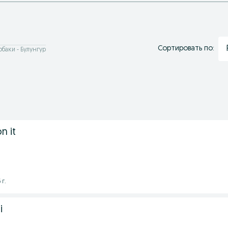
Сортировать по:
обаки - Булунгур
n it
 г.
i