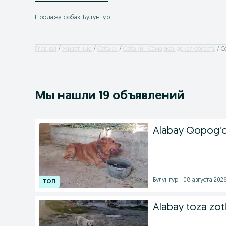
Продажа собак Булунгур
Главная
Животные
Собаки
Собаки - Самаркандская область
С
Мы нашли 19 объявлений
Alabay Qopog'o
Булунгур - 08 августа 2026
Alabay toza zotl