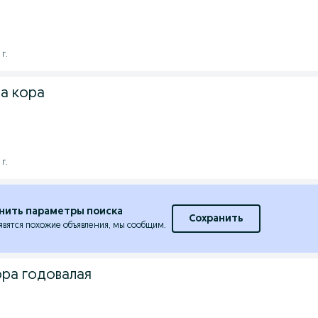
 г.
ла кора
 г.
нить параметры поиска
Сохранить
явятся похожие объявления, мы сообщим.
ра годовалая