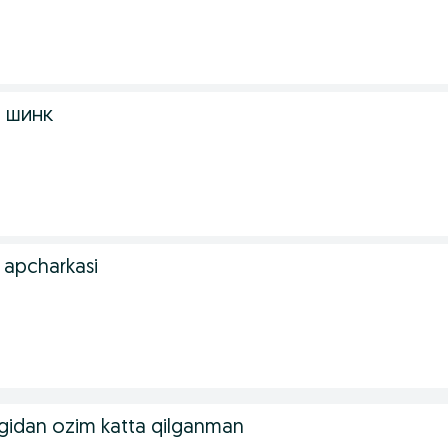
 шинк
 apcharkasi
igidan ozim katta qilganman