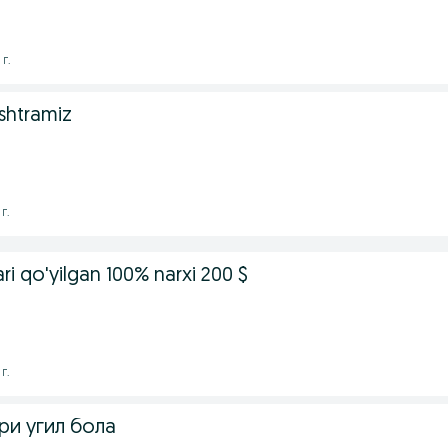
 г.
ishtramiz
г.
ari qo'yilgan 100% narxi 200 $
г.
ри угил бола