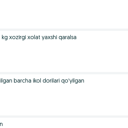
 kg xozirgi xolat yaxshi qaralsa
ilgan barcha ikol dorilari qo'yilgan
an