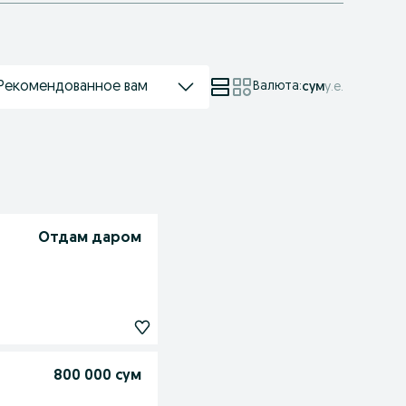
Рекомендованное вам
Валюта
:
сум
у.е.
Отдам даром
800 000 сум