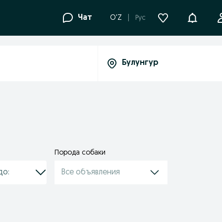
Уведомле
Чат
O'Z
Рус
Порода собаки
Все объявления