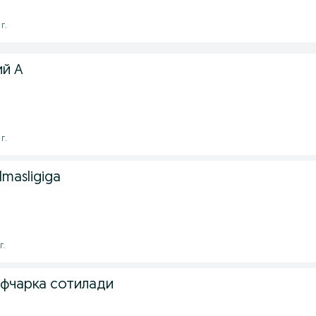
г.
й А
г.
ʻlmasligiga
г.
фчарка сотилади