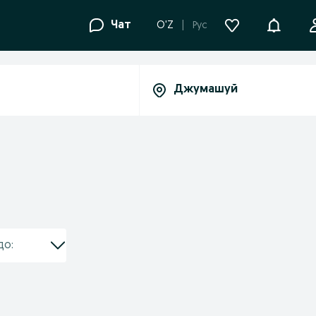
Уведомле
Чат
O'Z
Рус