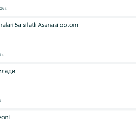
26 г.
lari 5a sifatli Asanasi optom
 г.
илади
 г.
yoni