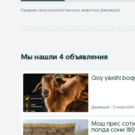
Продажа сельскохозяйственных животных Джумашуй
Главная
Животные
Сельхоз животные
Сельхоз животные - Нам
Мы нашли 4 объявления
Qoy yaxshi boqil
Джумашуй - 31 июля 2026 
Мош прес соти
попда сони 180