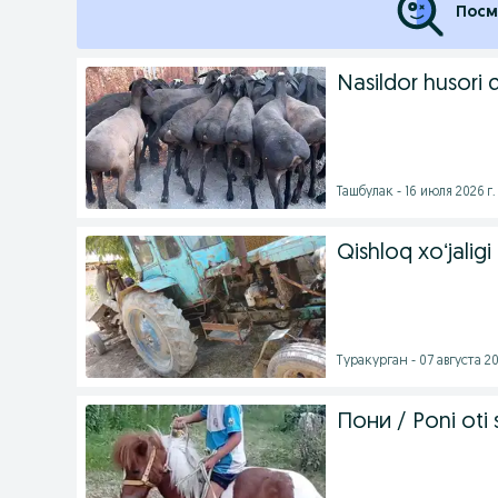
Посм
Nasildor husori 
Ташбулак - 16 июля 2026 г.
Qishloq xoʻjaligi 
Туракурган - 07 августа 20
Пони / Poni oti s