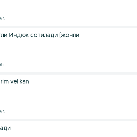
6 г.
отли Индюк сотилади (жонли
6 г.
irim velikan
6 г.
лади