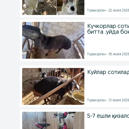
Туракурган - 22 июля 2026
Кучкорлар соти
битта .уйда бок
Туракурган - 18 июля 2026
Куйлар сотила
Туракурган - 13 июля 2026 
5-7 ёшли қизал