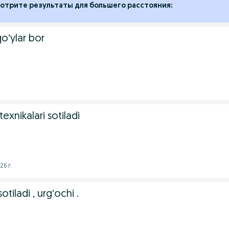
отрите результаты для большего расстояния:
qoʻylar bor
texnikalari sotiladi
26 г.
otiladi , urgʻochi .