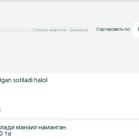
Сортировать по:
анганская область
Сельхоз животные - Джумашуй
gan sotiladi halol
г.
лади манзил наманган
0 та