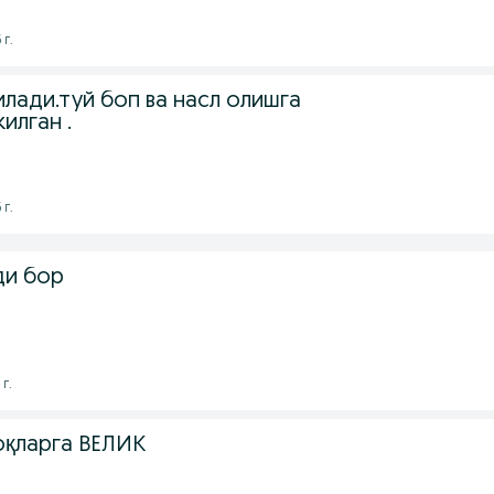
 г.
лади.туй боп ва насл олишга
илган .
 г.
ди бор
г.
оқларга ВЕЛИК