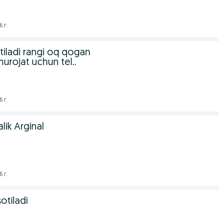
 г.
tiladi rangi oq qogan
urojat uchun tel..
 г.
lik Arginal
 г.
otiladi