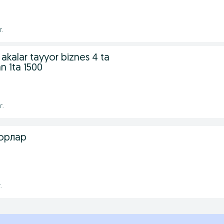
г.
akalar tayyor biznes 4 ta
n 1ta 1500
г.
орлар
.