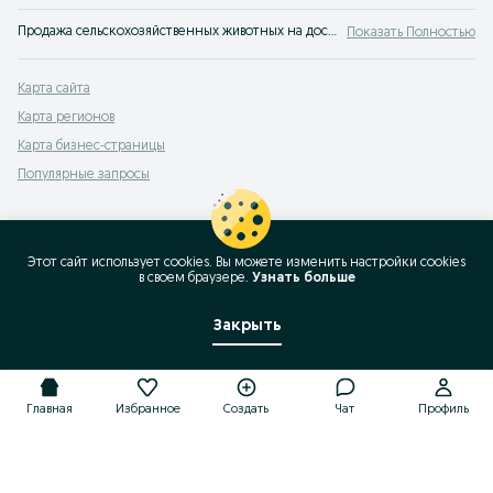
Продажа сельскохозяйственных животных на доске объявлений OLX.uz Чирчик. Покупайте сельхоз животных недорого на OLX (ранее Torg)!
Показать Полностью
Карта сайта
Карта регионов
Карта бизнес-страницы
Популярные запросы
Этот сайт использует cookies. Вы можете изменить настройки cookies
в своeм браузере.
Узнать больше
Закрыть
Главная
Избранное
Создать
Чат
Профиль