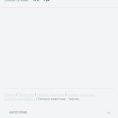
O'Z
Рус
Сменить язык:
Главная
Животные
Сельхоз животные
Сельхоз животные -
Ташкентская область
Сельхоз животные - Чирчик
КАТЕГОРИЯ