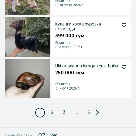
Ромитан
02 августа 2026 г.
Куланги жужа хурозча
сотилади
399 000 сум
Ромитан
01 августа 2026 г.
Ulitka axatina kimga kerak bulsa
250 000 сум
Ромитан
31 июля 2026 г.
1
2
3
...
6
O'Z
Рус
Сменить язык: