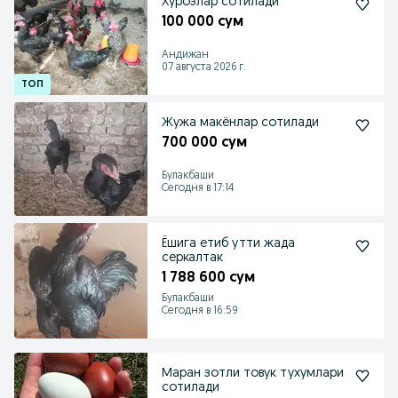
Хурозлар сотилади
100 000 сум
Андижан
07 августа 2026 г.
Жужа макёнлар сотилади
700 000 сум
Булакбаши
Сегодня в 17:14
Ёшига етиб утти жада
серкалтак
1 788 600 сум
Булакбаши
Сегодня в 16:59
Маран зотли товук тухумлари
сотилади