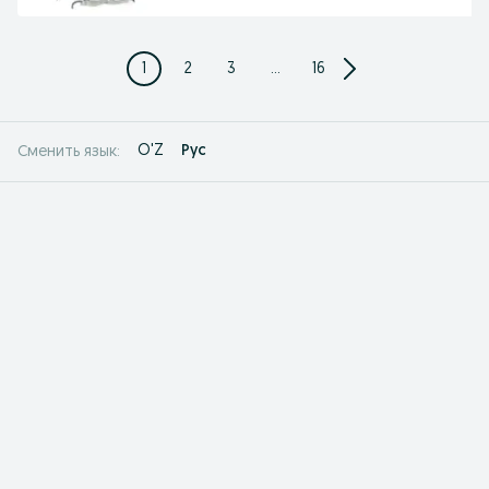
1
2
3
...
16
O'Z
Рус
Сменить язык: