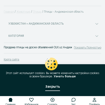
Главная
Животные
Птицы
Птицы - Андижанская область
УЗБЕКИСТАН » АНДИЖАНСКАЯ ОБЛАСТЬ
КАТЕГОРИЯ
Продажа птицы на доске объявлений OLX.uz Андижанская область . Покупайт
Показать Полностью
Карта сайта
Карта регионов
Карта бизнес-страницы
Этот сайт использует cookies. Вы можете изменить настройки cookies
в своeм браузере.
Узнать больше
Популярные запросы
Закрыть
Главная
Избранное
Создать
Чат
Профиль