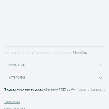
Главная
Животные
Сурхандарьинская область
Музрабад
ЖИВОТНЫЕ
КАТЕГОРИЯ
Продажа животных на доске объявлений OLX.uz Музрабад. Заведи себе пит
Показать Полностью
Карта сайта
Карта регионов