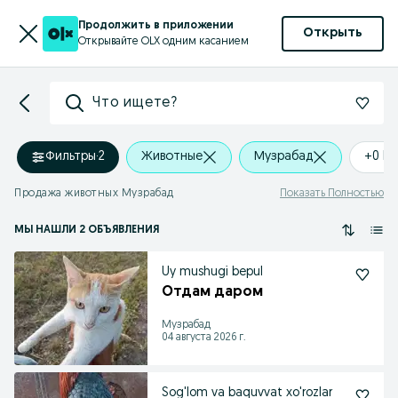
Продолжить в приложении
Открыть
Открывайте OLX одним касанием
Что ищете?
Фильтры
·
2
Животные
Музрабад
+0 k
Продажа животных Музрабад
Показать Полностью
МЫ НАШЛИ 2 ОБЪЯВЛЕНИЯ
Uy mushugi bepul
Отдам даром
Музрабад
04 августа 2026 г.
Sog'lom va baquvvat xo'rozlar