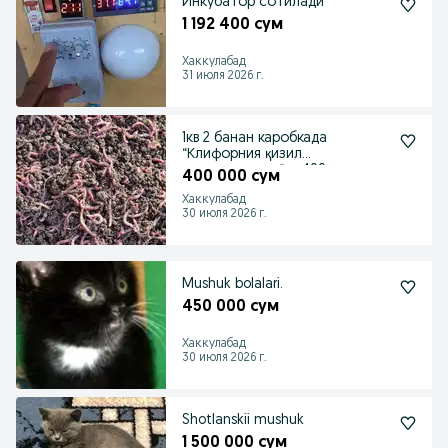
Инкубатор сотилади
1 192 400 сум
Хаккулабад
31 июля 2026 г.
1кв 2 банан каробкада
“Клифорния қизил
чувалчанглари“: - 400 минг
400 000 сум
сýм
Хаккулабад
30 июля 2026 г.
Mushuk bolalari.
450 000 сум
Хаккулабад
30 июля 2026 г.
Shotlanskii mushuk
1 500 000 сум