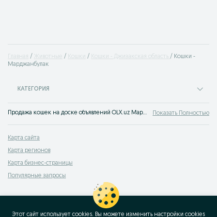
Главная
Животные
Кошки
Кошки - Джизакская область
Кошки -
Марджанбулак
КАТЕГОРИЯ
Продажа кошек на доске объявлений OLX.uz Марджанбулак. Заведи себе друга! Покупай котенка на OLX (ранее Torg)!
Показать Полностью
Карта сайта
Карта регионов
Карта бизнес-страницы
Популярные запросы
Этот сайт использует cookies. Вы можете изменить настройки cookies