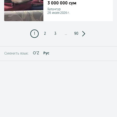
3 000 000 сум
Булунгур
28 июля 2026 г.
1
2
3
...
90
O'Z
Рус
Сменить язык: