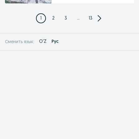
1
2
3
...
13
O'Z
Рус
Сменить язык: