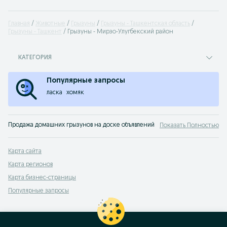
Главная
Животные
Грызуны
Грызуны - Ташкентская область
Грызуны - Ташкент
Грызуны - Мирзо-Улугбекский район
КАТЕГОРИЯ
Популярные запросы
ласка
хомяк
Продажа домашних грызунов на доске объявлений OLX.uz Ташкент. Покупай
Показать Полностью
Карта сайта
Карта регионов
Карта бизнес-страницы
Популярные запросы