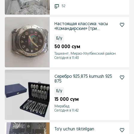
52
Настоящая классика: часы
«Командирские» (три
самолета)
Б/у
50 000 сум
Ташкент, Мирзо-Улугбекский район
Сегодня в 11:40
Серебро 925,875 kumush 925
875
Б/у
15 000 сум
Мирабад
Сегодня в 11:42
Toʻy uchun tiktirilgan