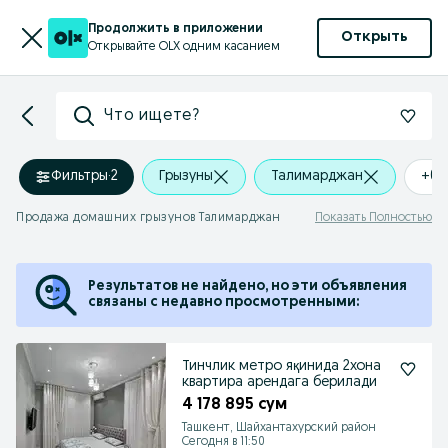
Продолжить в приложении
Открыть
Открывайте OLX одним касанием
Что ищете?
Фильтры
·
2
Грызуны
Талимарджан
+0 
Продажа домашних грызунов Талимарджан
Показать Полностью
Результатов не найдено, но эти объявления
связаны с недавно просмотренными:
Тинчлик метро яқинида 2хона
квартира арендага берилади
4 178 895 сум
Ташкент, Шайхантахурский район
Сегодня в 11:50