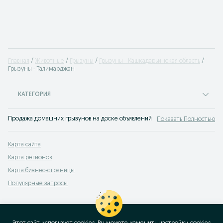
Главная
Животные
Грызуны
Грызуны - Кашкадарьинская область
Грызуны - Талимарджан
КАТЕГОРИЯ
Продажа домашних грызунов на доске объявлений OLX.uz Талимарджан . По
Показать Полностью
Карта сайта
Карта регионов
Карта бизнес-страницы
Популярные запросы