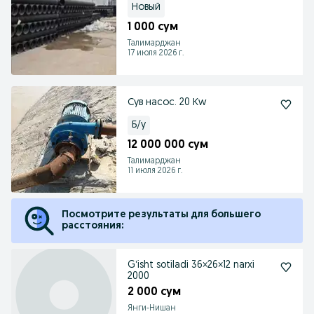
Новый
1 000 сум
Талимарджан
17 июля 2026 г.
Сув насос. 20 Кw
Б/у
12 000 000 сум
Талимарджан
11 июля 2026 г.
Посмотрите результаты для большего
расстояния:
Gʼisht sotiladi 36×26×12 narxi
2000
2 000 сум
Янги-Нишан