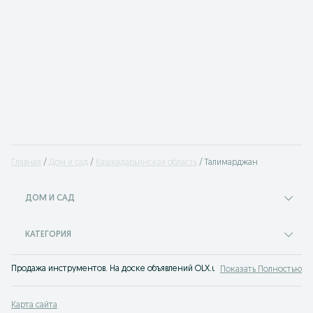
Главная
Дом и сад
Кашкадарьинская область
Талимарджан
ДОМ И САД
КАТЕГОРИЯ
Продажа инструментов. На доске объявлений OLX.uz Талимарджан можно бы
Показать Полностью
Карта сайта