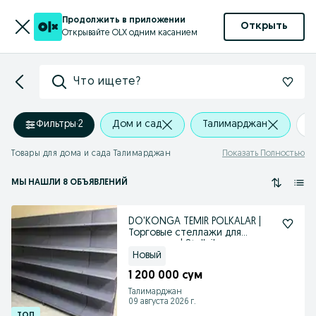
Продолжить в приложении
Открыть
Открывайте OLX одним касанием
Что ищете?
Фильтры
·
2
Дом и сад
Талимарджан
+
Товары для дома и сада Талимарджан
Показать Полностью
МЫ НАШЛИ 8 ОБЪЯВЛЕНИЙ
DO'KONGA TEMIR POLKALAR |
Торговые стеллажи для
магазинов | Stellajlar
Новый
1 200 000 сум
Талимарджан
09 августа 2026 г.