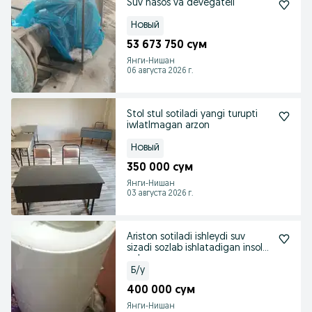
Suv nasos va devegatell
Новый
53 673 750 сум
Янги-Нишан
06 августа 2026 г.
Stol stul sotiladi yangi turupti
iwlatlmagan arzon
Новый
350 000 сум
Янги-Нишан
03 августа 2026 г.
Ariston sotiladi ishleydi suv
sizadi sozlab ishlatadigan insolar
uchun
Б/у
400 000 сум
Янги-Нишан