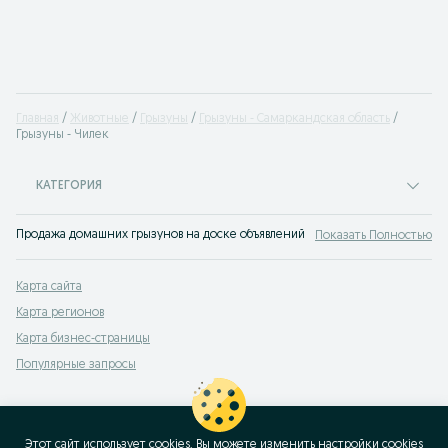
Главная
Животные
Грызуны
Грызуны - Самаркандская область
Грызуны - Чилек
КАТЕГОРИЯ
Продажа домашних грызунов на доске объявлений OLX.uz Чилек. Покупайте
Показать Полностью
Карта сайта
Карта регионов
Карта бизнес-страницы
Популярные запросы
Этот сайт использует cookies. Вы можете изменить настройки cookies