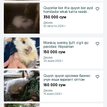
Quyonlar bor 4ta quyon bor ayol
homilador erkak katta rasiski
quyonlar
350 000 сум
Джума
02 августа 2026 г.
Morskoy svenkiy 1juft oʻgʻil qiz
parodasi: Abyssinian
150 000 сум
Джума
30 июля 2026 г.
Quyon quyon кролики бизнес
учун яхши вариант оптом
160 000 сум
Джума
19 июля 2026 г.