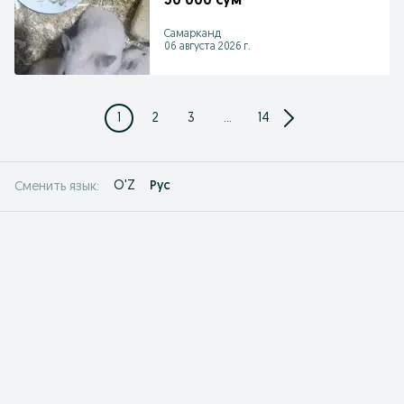
50 000 сум
Самарканд
06 августа 2026 г.
1
2
3
...
14
O'Z
Рус
Сменить язык: