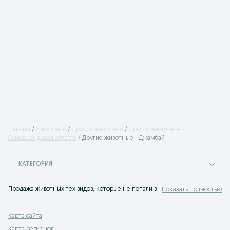
Главная
Животные
Другие животные
Другие животные -
Самаркандская область
Другие животные - Джамбай
КАТЕГОРИЯ
Продажа животных тех видов, которые не попали в основные разделы доски 
Показать Полностью
Карта сайта
Карта регионов