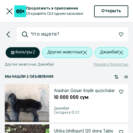
Продолжить в приложении
Открыть
Открывайте OLX одним касанием
Что ищете?
Фильтры
·
2
Другие животные
Джамбай
Другие животные Джамбай
Показать Полностью
МЫ НАШЛИ 2 ОБЪЯВЛЕНИЯ
Arashan Gissar 4oylik quzichalar
10 000 000 сум
Джамбай
Сегодня в 15:57
Ulitka (shilliqurt) 120 dona Tabiy