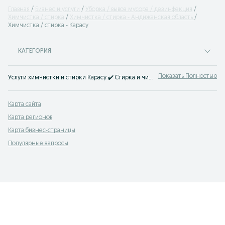
Главная
Бизнес и услуги
Уборка / вывоз мусора / дезинфекция
Химчистка / стирка
Химчистка / стирка - Андижанская область
Химчистка / стирка - Карасу
КАТЕГОРИЯ
Показать Полностью
Услуги химчистки и стирки Карасу ✔️ Стирка и чистка вещей, одежды любой сложности ⭐ Срочно найти бытовые услуги можно на OLX.uz!
Карта сайта
Карта регионов
Карта бизнес-страницы
Популярные запросы