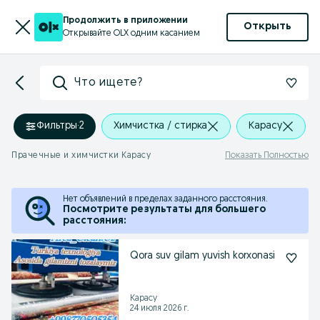
Продолжить в приложении
Открыть
Открывайте OLX одним касанием
Что ищете?
Фильтры
·
2
Химчистка / стирка
Карасу
Прачечные и химчистки Карасу
Показать Полностью
Нет объявлений в пределах заданного расстояния.
Посмотрите результаты для большего
расстояния:
Qora suv gilam yuvish korxonasi
Карасу
24 июля 2026 г.