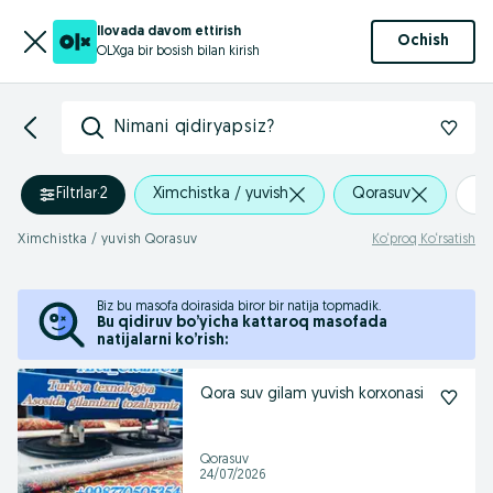
Ilovada davom ettirish
Ochish
OLXga bir bosish bilan kirish
Nimani qidiryapsiz?
Filtrlar
·
2
Ximchistka / yuvish
Qorasuv
+0
Ximchistka / yuvish Qorasuv
Ko‘proq Ko‘rsatish
Biz bu masofa doirasida biror bir natija topmadik.
Bu qidiruv bo’yicha kattaroq masofada
natijalarni ko’rish:
Qora suv gilam yuvish korxonasi
Qorasuv
24/07/2026