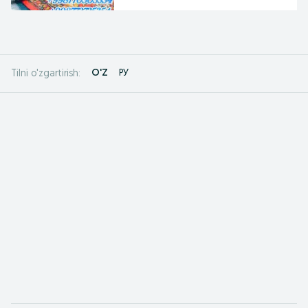
O'Z
РУ
Tilni o'zgartirish: