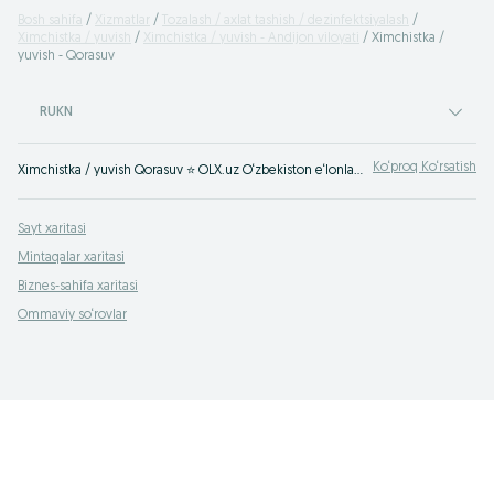
Bosh sahifa
Xizmatlar
Tozalash / axlat tashish / dezinfektsiyalash
Ximchistka / yuvish
Ximchistka / yuvish - Andijon viloyati
Ximchistka /
yuvish - Qorasuv
RUKN
Ko‘proq Ko‘rsatish
Ximchistka / yuvish Qorasuv ⭐ OLX.uz O‘zbekiston e‘lonlar taxtasida tez va oson xizmatni topish yoki ko‘rsatish mumkin ✔️ Eng yaxshi xizmatni OLX.uzda toping!
Sayt xaritasi
Mintaqalar xaritasi
Biznes-sahifa xaritasi
Ommaviy so‘rovlar