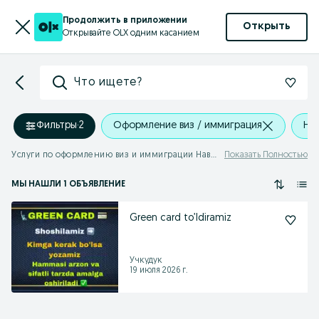
Продолжить в приложении
Открыть
Открывайте OLX одним касанием
Что ищете?
Фильтры
·
2
Оформление виз / иммиграция
На
Услуги по оформлению виз и иммиграции Навоийская область
Показать Полностью
МЫ НАШЛИ 1 ОБЪЯВЛЕНИЕ
Green card to’ldiramiz
Учкудук
19 июля 2026 г.