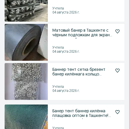
сетки,банер в Ташкенте!
Учтепа
04 августа 2026 г.
Матовый банер в Ташкенте с
чёрным подложкам для экрана
проекгора. Тент
Учтепа
04 августа 2026 г.
Баннер тент сетка брезент
банер килёнкага кольцо
люверс аппарат станок
Учтепа
04 августа 2026 г.
Банер тент баннер килёнка
плащовка оптом в Ташкенте!
Установка есть!
Учтепа