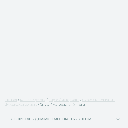
Главная
Бизнес и услуги
Сырьё / материалы
Сырьё / материалы -
Джизакская область
Сырьё / материалы - Учтепа
УЗБЕКИСТАН » ДЖИЗАКСКАЯ ОБЛАСТЬ » УЧТЕПА