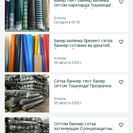
Банер тент баннер килёнка
оптом нархларда Тошкенда!
Установка хам бор!
Учтепа
Сегодня в 00:18
Банер килёнка брезент сетка
баннер сотамиз ва урнатиб
берамиз Тошкенда
Учтепа
06 августа 2026 г.
Сетка баннер тент банер
оптом Тошкенда! Прозрачная
геловая килёнка.
Учтепа
05 августа 2026 г.
Оптом баннер сетка
затеняющая Солнцезащитные