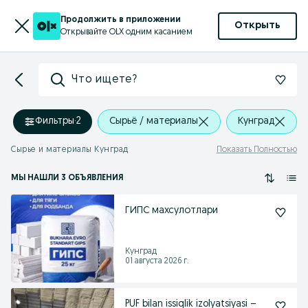
Продолжить в приложении
Открыть
Открывайте OLX одним касанием
Что ищете?
Фильтры
·
2
Сырьё / материалы
Кунград
Сырье и материалы Кунград
Показать Полностью
МЫ НАШЛИ 3 ОБЪЯВЛЕНИЯ
ГИПС махсулотлари
Кунград
01 августа 2026 г.
PUF bilan issiqlik izolyatsiyasi –