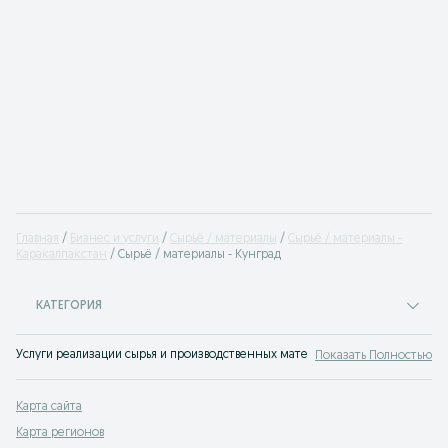
Главная
Бизнес и услуги
Сырьё / материалы
Сырьё / материалы -
Каракалпакстан
Сырьё / материалы - Кунград
КАТЕГОРИЯ
Услуги реализации сырья и производственных материалов Кунград. Любое с
Показать Полностью
Карта сайта
Карта регионов