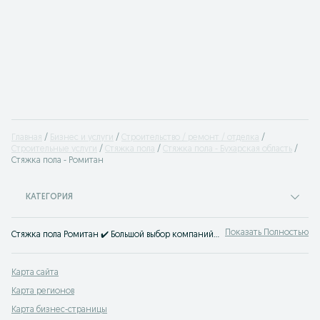
Главная
Бизнес и услуги
Строительство / ремонт / отделка
Cтроительные услуги
Стяжка пола
Стяжка пола - Бухарская область
Стяжка пола - Ромитан
КАТЕГОРИЯ
Показать Полностью
Стяжка пола Ромитан ✔️ Большой выбор компаний и частных мастеров по стяжке полов ✔️ Доступные цены ☝ Заказать услуги сварщика можно на OLX.uz!
Карта сайта
Карта регионов
Карта бизнес-страницы