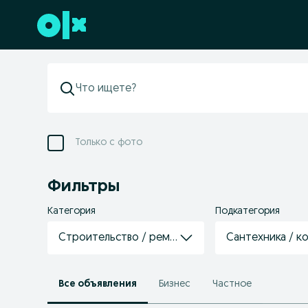
Перейти к нижнему колонтитулу
Только с фото
Фильтры
Категория
Подкатегория
Строительство / ремонт / отделка
Сантехника / к
Все объявления
Бизнес
Частное