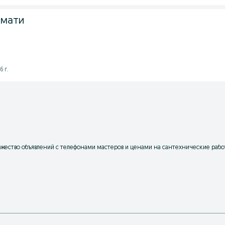
змати
6 г.
жество объявлений с телефонами мастеров и ценами на сантехнические работ