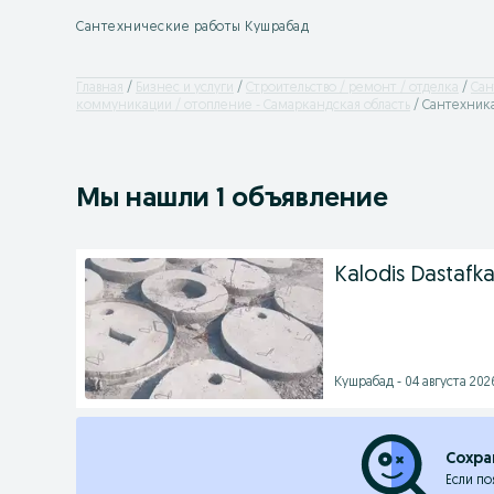
Сантехнические работы Кушрабад
Главная
Бизнес и услуги
Строительство / ремонт / отделка
Сан
коммуникации / отопление - Самаркандская область
Сантехника
Мы нашли 1 объявление
Kalodis Dastafka
Кушрабад - 04 августа 2026
Сохра
Если по