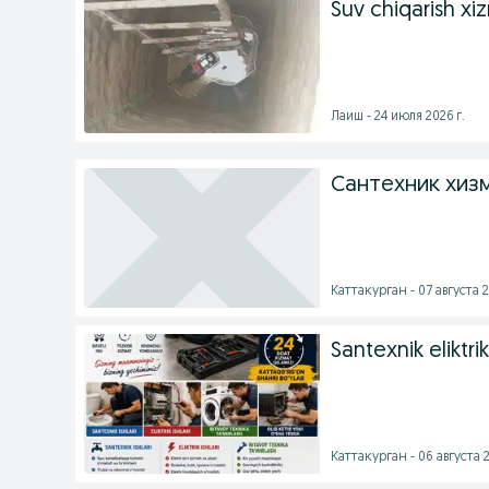
Suv chiqarish xi
Лаиш - 24 июля 2026 г.
Сантехник хиз
Каттакурган - 07 августа 2
Santexnik eliktri
Каттакурган - 06 августа 2