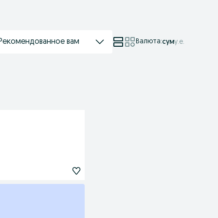
Рекомендованное вам
Валюта
:
сум
у.е.