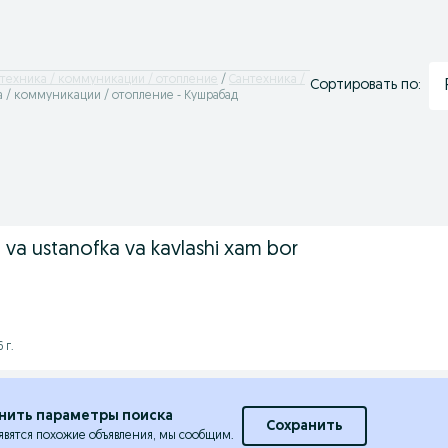
техника / коммуникации / отопление
Сантехника /
Сортировать по:
 / коммуникации / отопление - Кушрабад
 va ustanofka va kavlashi xam bor
 г.
нить параметры поиска
Сохранить
явятся похожие объявления, мы сообщим.