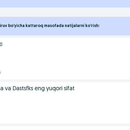
iruv bo’yicha kattaroq masofada natijalarni ko’rish:
i
6
a va Dastsfks eng yuqori sifat