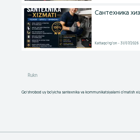
Сантехника хи
Kattaqo'rg'on - 31/07/2026
Rukn
Qoʻshrobod uy bo‘yicha santexnika va kommunikatsiyalarni o‘rnatish x