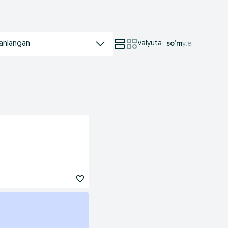
anlangan
valyuta.
:
so’m
у.е.