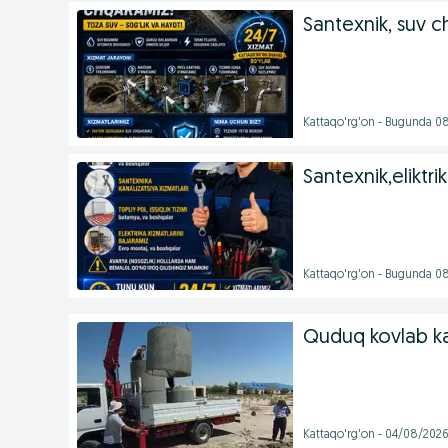
Santexnik, suv ch
Kattaqo'rg'on - Bugunda 0
Santexnik,eliktrik
Kattaqo'rg'on - Bugunda 0
Quduq kovlab ka
Kattaqo'rg'on - 04/08/202