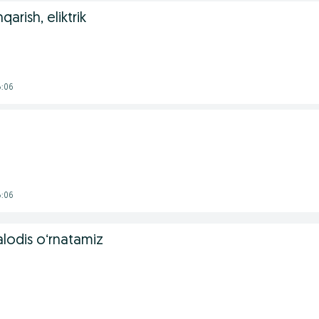
qarish, eliktrik
8:06
8:06
lodis oʻrnatamiz
6