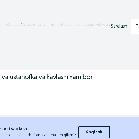
ikatsiyalar
Santexnika-kommunikatsiyalar - Samarqand viloyati
T
Saralash:
 va ustanofka va kavlashi xam bor
ruvni saqlash
Saqlash
ngi e’lonlar kiritilish bilan sizga ma’lum qilamiz