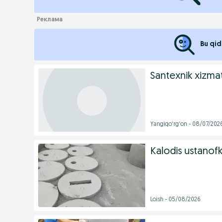
Bu qid
Santexnik xizmat
Yangiqoʻrgʻon - 08/07/202
Kalodis ustanofk
Loish - 05/08/2026