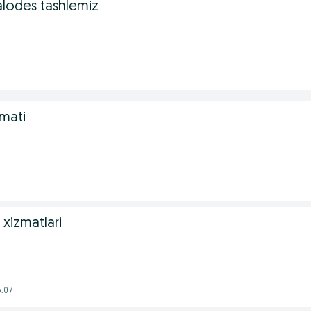
lodes tashlemiz
zmati
k xizmatlari
8:07