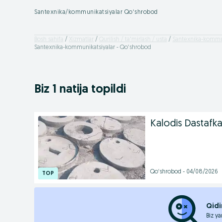
Santexnika/kommunikatsiyalar Qoʻshrobod
Bosh sahifa
Xizmatlar
Qurilish / ta'mirlash / usta
Santexnika-kommun
Santexnika-kommunikatsiyalar - Qoʻshrobod
Biz 1 natija topildi
Kalodis Dastafka
Qoʻshrobod - 04/08/2026
Qidi
Biz ya