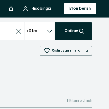
Bildirishnoma
Hisobingiz
E‘lon berish
+0 km
Qidiruv
Qidiruvga amal qiling
Filtrlarni o’chirish