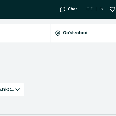
Chat
O'Z
РУ
nikatsiyalar