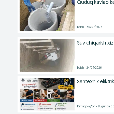
Quduq kavlab ka
Loish - 30/07/2026
Suv chiqarish xi
Loish - 24/07/2026
Santexnik eliktri
Kattaqo'rg'on - Bugunda 0