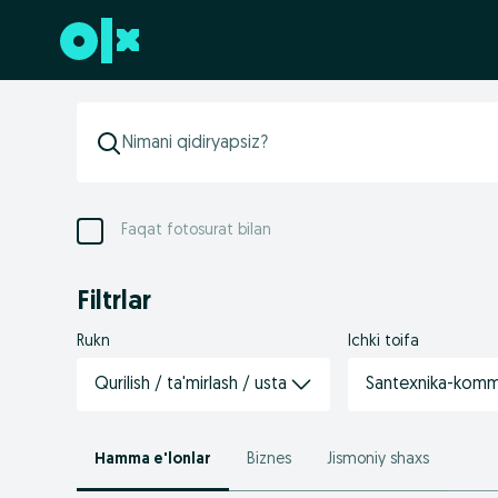
Futerga oʻtish
Faqat fotosurat bilan
Filtrlar
Rukn
Ichki toifa
Qurilish / ta'mirlash / usta
Santexnika-kommu
Hamma e'lonlar
Biznes
Jismoniy shaxs