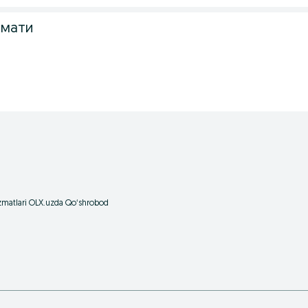
змати
izmatlari OLX.uzda Qoʻshrobod