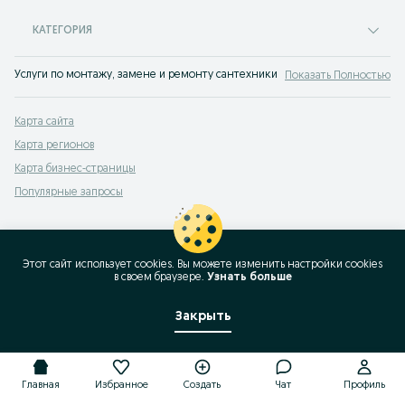
КАТЕГОРИЯ
Услуги по монтажу, замене и ремонту сантехники Лаиш. Множество объяв
Показать Полностью
Карта сайта
Карта регионов
Карта бизнес-страницы
Популярные запросы
Этот сайт использует cookies. Вы можете изменить настройки cookies
в своeм браузере.
Узнать больше
Закрыть
Главная
Избранное
Создать
Чат
Профиль