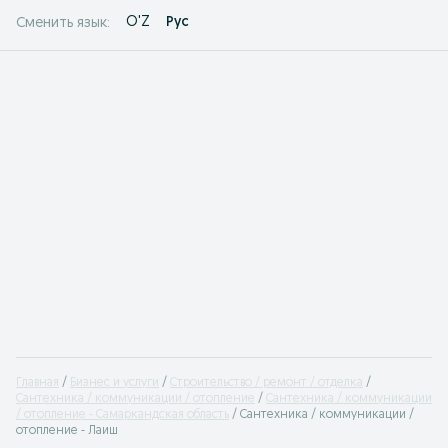
O'Z
Рус
Сменить язык:
Главная
Бизнес и услуги
Строительство / ремонт / отделка
Сантехника / коммуникации / отопление
Сантехника / коммуникации
/ отопление - Самаркандская область
Сантехника / коммуникации /
отопление - Лаиш