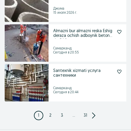
Джума
15 июля 2026 г.
Almazni bur almazni reska Eshig
deraza ochish adboynik beton
sindirish
Самарканд
Сегодня в 20:55
Santexnik xizmati услуга
сантехники
Самарканд
Сегодня в 20:44
1
2
3
...
31