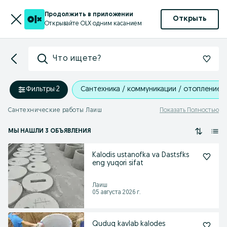
Продолжить в приложении
Открыть
Открывайте OLX одним касанием
Что ищете?
Фильтры
·
2
Сантехника / коммуникации / отопление
Сантехнические работы Лаиш
Показать Полностью
МЫ НАШЛИ 3 ОБЪЯВЛЕНИЯ
Kalodis ustanofka va Dastsfks
eng yuqori sifat
Лаиш
05 августа 2026 г.
Quduq kavlab kalodes