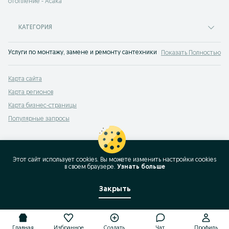
отопление - Асака
КАТЕГОРИЯ
Услуги по монтажу, замене и ремонту сантехники Асака. Множество объяв
Показать Полностью
Карта сайта
Карта регионов
Карта бизнес-страницы
Популярные запросы
Этот сайт использует cookies. Вы можете изменить настройки cookies
в своeм браузере.
Узнать больше
Закрыть
Главная
Избранное
Создать
Чат
Профиль