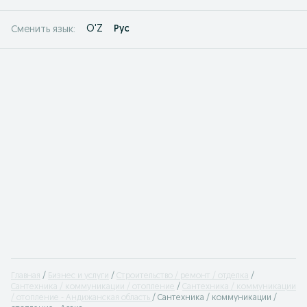
O'Z
Рус
Сменить язык:
Главная
Бизнес и услуги
Строительство / ремонт / отделка
Сантехника / коммуникации / отопление
Сантехника / коммуникации
/ отопление - Андижанская область
Сантехника / коммуникации /