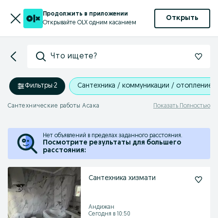
Продолжить в приложении
Открыть
Открывайте OLX одним касанием
Что ищете?
Фильтры
·
2
Сантехника / коммуникации / отопление
Сантехнические работы Асака
Показать Полностью
Нет объявлений в пределах заданного расстояния.
Посмотрите результаты для большего
расстояния:
Сантехника хизмати
Андижан
Сегодня в 10:50