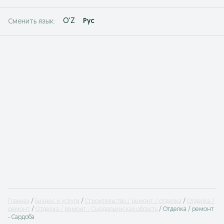
O'Z
Рус
Сменить язык:
Главная
Бизнес и услуги
Строительство / ремонт / отделка
Отделка /
ремонт
Отделка / ремонт - Сырдарьинская область
Отделка / ремонт
- Сардоба