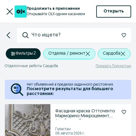
Продолжить в приложении
Открыть
Открывайте OLX одним касанием
Что ищете?
Фильтры
·
2
Отделка / ремонт
Сардоба
Отделочные работы Сардоба
Показать Полностью
Нет объявлений в пределах заданного расстояния.
Посмотрите результаты для большего
расстояния:
Фасадная краска Отточенто
Марморино Микроцемент,
Арт бетон, Леонардо
Гулистан
08 августа 2026 г.