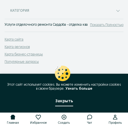
КАТЕГОРИЯ
Услуги отделочного ремонта Сардоба - отделка квартир, домов, фасадов з
Показать Полностью
Карта сайта
Карта регионов
Карта бизнес-страницы
Популярные запросы
Этот сайт использует cookies. Вы можете изменить настройки cookies
в своeм браузере.
Узнать больше
Закрыть
Главная
Избранное
Создать
Чат
Профиль