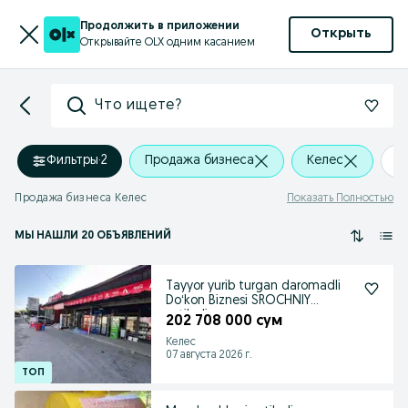
Продолжить в приложении
Открыть
Открывайте OLX одним касанием
Что ищете?
Фильтры
·
2
Продажа бизнеса
Келес
+
Продажа бизнеса Келес
Показать Полностью
МЫ НАШЛИ 20 ОБЪЯВЛЕНИЙ
Tayyor yurib turgan daromadli
Doʻkon Biznesi SROCHNIY
sotiladi
202 708 000 сум
Келес
07 августа 2026 г.