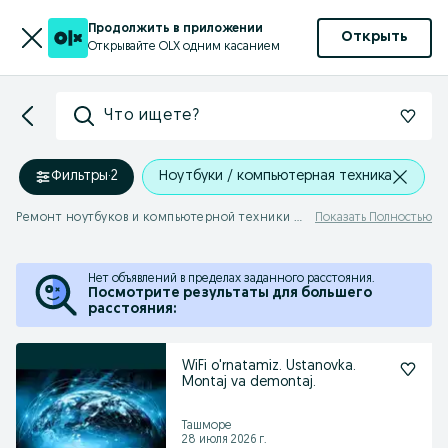
Продолжить в приложении
Открыть
Открывайте OLX одним касанием
Что ищете?
Фильтры
·
2
Ноутбуки / компьютерная техника
Ремонт ноутбуков и компьютерной техники Пскент
Показать Полностью
Нет объявлений в пределах заданного расстояния.
Посмотрите результаты для большего
расстояния:
WiFi o'rnatamiz. Ustanovka.
Montaj va demontaj.
Ташморе
28 июля 2026 г.