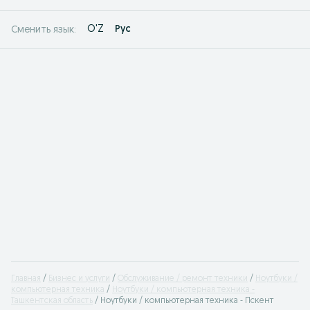
O'Z
Рус
Сменить язык:
Главная
Бизнес и услуги
Обслуживание / ремонт техники
Ноутбуки /
компьютерная техника
Ноутбуки / компьютерная техника -
Ташкентская область
Ноутбуки / компьютерная техника - Пскент