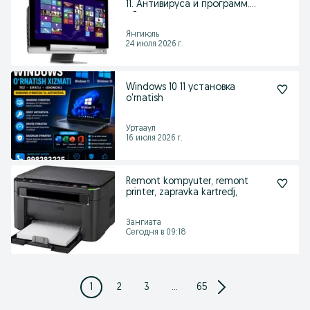
11. Антивируса и программ.
г.Янгиюль.
Янгиюль
24 июля 2026 г.
Windows 10 11 установка
o'rnatish
Уртааул
16 июля 2026 г.
Remont kompyuter, remont
printer, zapravka kartredj,
Зангиата
Сегодня в 09:18
1
2
3
...
65