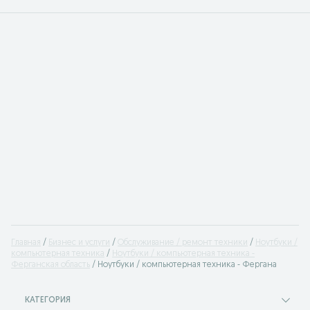
Главная
Бизнес и услуги
Обслуживание / ремонт техники
Ноутбуки /
компьютерная техника
Ноутбуки / компьютерная техника -
Ферганская область
Ноутбуки / компьютерная техника - Фергана
КАТЕГОРИЯ