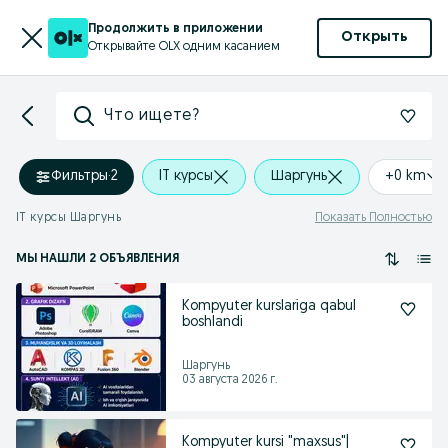
Продолжить в приложении
Открыть
Открывайте OLX одним касанием
Что ищете?
Фильтры
·
2
IT курсы
Шаргунь
+0 km
IT курсы Шаргунь
Показать Полностью
МЫ НАШЛИ 2 ОБЪЯВЛЕНИЯ
Kompyuter kurslariga qabul
boshlandi
Шаргунь
03 августа 2026 г.
Kompyuter kursi "maxsus"|