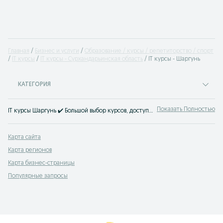
Главная
Бизнес и услуги
Образование / курсы / репетиторство / спорт
IT курсы
IT курсы - Сурхандарьинская область
IT курсы - Шаргунь
КАТЕГОРИЯ
Показать Полностью
IT курсы Шаргунь ✔️ Большой выбор курсов, доступные цены на обучение информационным технологиям ☝ Найти курсы в сфере айти можно на OLX.uz!
Карта сайта
Карта регионов
Карта бизнес-страницы
Популярные запросы