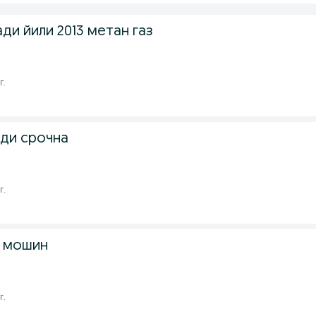
ди йили 2013 метан газ
г.
ди срочна
г.
н мошин
г.