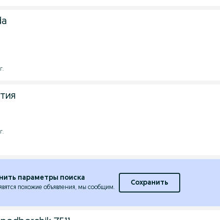
da
г.
нтия
г.
нить параметры поиска
Сохранить
явятся похожие объявления, мы сообщим.