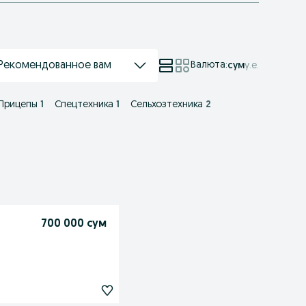
Рекомендованное вам
Валюта
:
сум
у.е.
Прицепы
1
Спецтехника
1
Сельхозтехника
2
700 000 сум