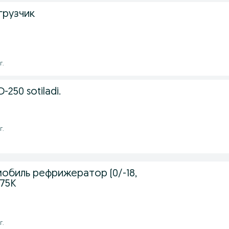
грузчик
г.
250 sotiladi.
г.
обиль рефрижератор (0/-18,
R75K
г.