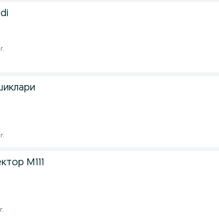
di
г.
шиклари
г.
ктор М111
г.