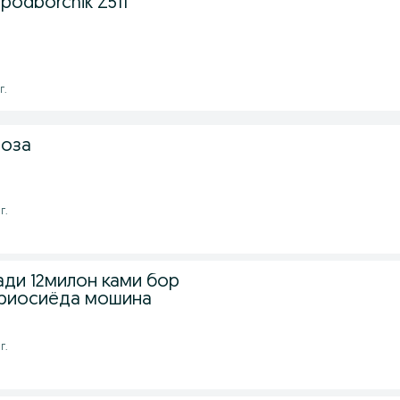
 podborchik Z511
г.
тоза
г.
ди 12милон ками бор
ариосиёда мошина
г.