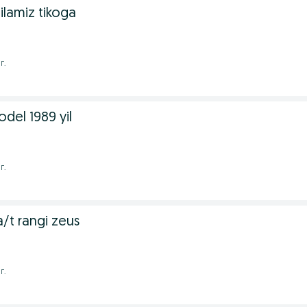
qilamiz tikoga
г.
el 1989 yil
г.
a/t rangi zeus
г.