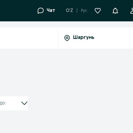
Уведомле
Чат
O'Z
Рус