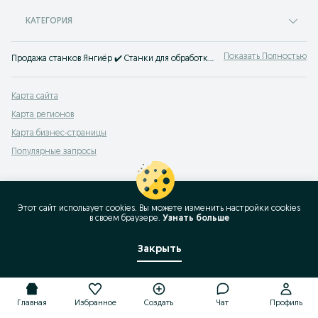
КАТЕГОРИЯ
Показать Полностью
Продажа станков Янгиёр ✔️ Станки для обработки металла и дерева, фрезерные станки и многое другое ☝ Найти станки для бизнеса можно на OLX.uz!
Карта сайта
Карта регионов
Карта бизнес-страницы
Популярные запросы
Этот сайт использует cookies. Вы можете изменить настройки cookies
в своeм браузере.
Узнать больше
Закрыть
Главная
Избранное
Создать
Чат
Профиль