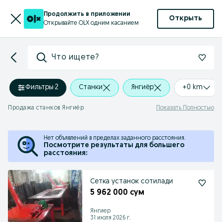
Продолжить в приложении
Открыть
Открывайте OLX одним касанием
Что ищете?
Фильтры
·
2
Станки
Янгиёр
+0 km
Продажа станков Янгиёр
Показать Полностью
Нет объявлений в пределах заданного расстояния.
Посмотрите результаты для большего
расстояния:
Сетка устанок сотилади
5 962 000 сум
Янгиер
31 июля 2026 г.