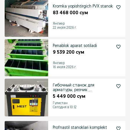
Kromka yopishtirgich PVX stanok
83 468 000 сум
Янгиер
22 июля 2026 г.
Penablok aparat sotiladi
9 539 200 сум
Янгиер
16 июля 2026 г.
Гибочный станок для
арматуры, резчик ,
выпрямитель для проволоки
5 449 000 сум
Гулистан
Сегодня в 10:12
Profnastil stanoklari komplekt