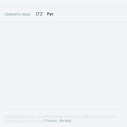
O'Z
Рус
Сменить язык:
Главная
Бизнес и услуги
Продажа оборудования
Станки
Станки -
Сырдарьинская область
Станки - Янгиёр