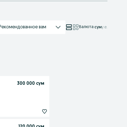
Рекомендованное вам
Валюта
:
сум
у.е.
300 000 сум
120 000 сум