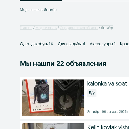
Мода и стиль Янгиёр
Главная
Мода и стиль
Сырдарьинская область
Янгиёр
Одежда/обувь
14
Для свадьбы
4
Аксессуары
1
Крас
Мы нашли 22 объявления
kalonka va soat 
Б/у
Янгиёр - 06 августа 2026 г
Kelin koylak vish