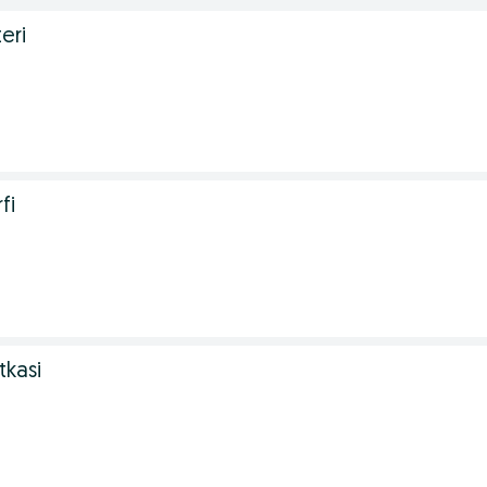
teri
fi
tkasi