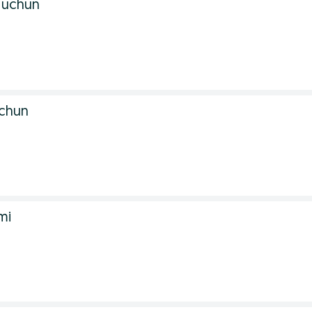
r uchun
chun
mi