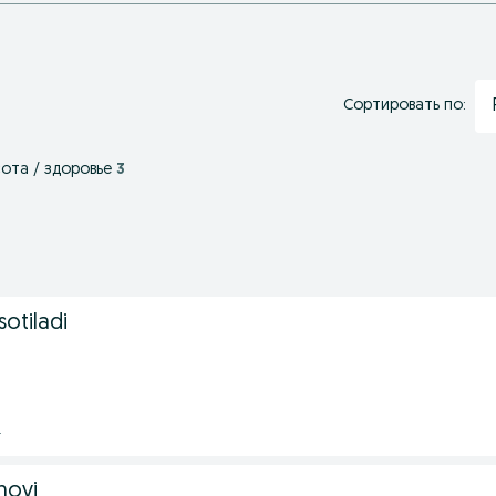
Сортировать по:
ота / здоровье
3
sotiladi
.
novi