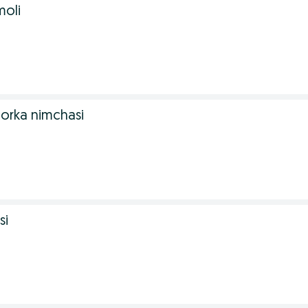
moli
gorka nimchasi
si