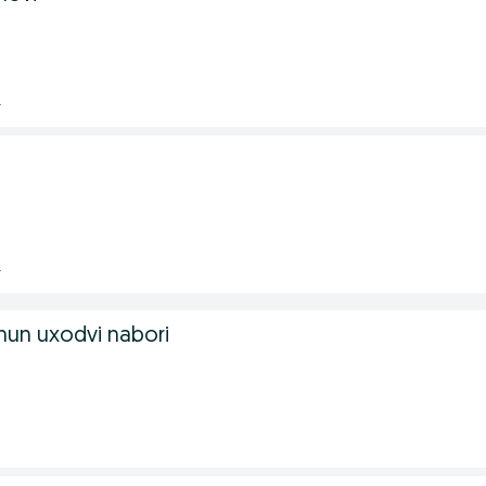
.
.
hun uxodvi nabori