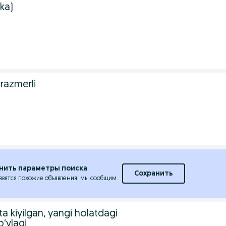
tka)
razmerli
нить параметры поиска
Сохранить
явятся похожие объявления, мы сообщим.
ta kiyilgan, yangi holatdagi
o‘ylagi