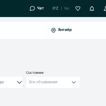
Уведомле
Чат
O'Z
Рус
Состояние
Все объявления