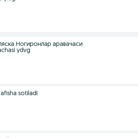
ляска Ногиронлар аравачаси
achasi уdvg
afisha sotiladi