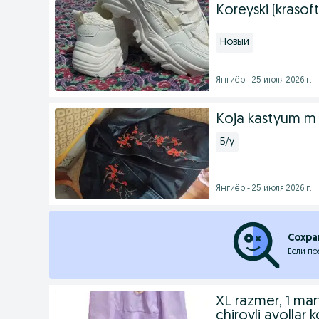
Koreyski (krasof
Новый
Янгиёр - 25 июля 2026 г.
Koja kastyum m 
Б/у
Янгиёр - 25 июля 2026 г.
Сохра
Если по
XL razmer, 1 mar
chiroyli ayollar k