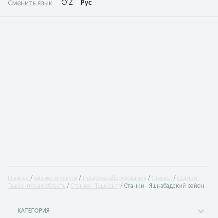
O'Z
Рус
Сменить язык:
Главная
Бизнес и услуги
Продажа оборудования
Станки
Станки -
Ташкентская область
Станки - Ташкент
Станки - Яшнабадский район
КАТЕГОРИЯ