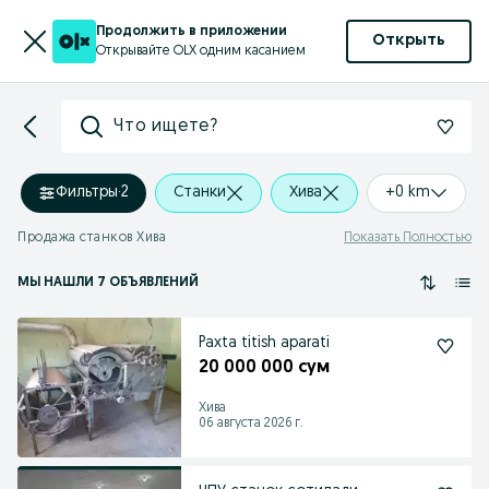
Продолжить в приложении
Открыть
Открывайте OLX одним касанием
Что ищете?
Фильтры
·
2
Станки
Хива
+0 km
Продажа станков Хива
Показать Полностью
МЫ НАШЛИ 7 ОБЪЯВЛЕНИЙ
Paxta titish aparati
20 000 000 сум
Хива
06 августа 2026 г.