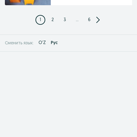
1
2
3
...
6
O'Z
Рус
Сменить язык: