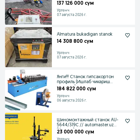
137 126 000 сум
Ургенч
07 августа 2026 г.
Almatura bukadigan stanok
14 308 800 сум
Ургенч
07 августа 2026 г.
Янги!!! Станок гипсакортон
профиль (Ишлаб чикариш
станоки)
184 822 000 сум
Ургенч
06 августа 2026 г.
Шиномонтажный станок AU-
5644/319С // automaster.uz
(Xorazm)
23 000 000 сум
Ургенч