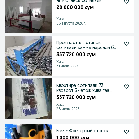
ЧПУ станок сотилади
20 000 000 сум
Хива
03 августа 2026 г.
Профнастиль станок
сотилади хамма нарсаси бор
таййор ишлап турган цех.
357 720 000 сум
Хива
31 июля 2026 г.
Квортира сотилади 73
кводрот 3- етож хива газ
идоро ёнида
357 720 000 сум
Хива
28 июля 2026 г.
Frezer Фрезерный станок
1 000 000 сум