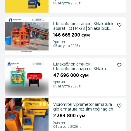
06 августа 2026 г.
Шлакаблок станок | Shlakablok
aparat | QTJ4-28 | Shlaka blok
stanok
146 665 200 сум
Ургенч
05 августа 2026 г.
Шлакаблок станок |
Шлакаблок апарат | Shlaka
blok aparat QTJ4-30
47 696 000 сум
Ургенч
05 августа 2026 г.
Vipromitel viprametor armatura
gib armatura rez sim toğirlagich
2 384 800 сум
Ургенч
04 августа 2026 г.