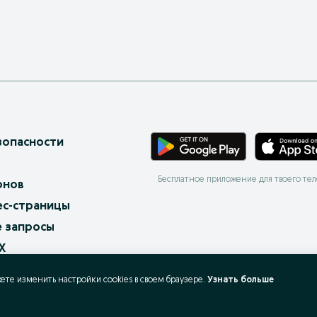
зопасности
Бесплатное приложение для твоего те
онов
ес-страницы
 запросы
X
ать и покупать?
жете изменить настройки cookies в своeм браузере.
Узнать больше