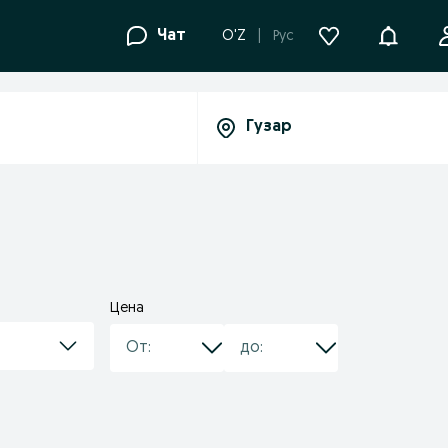
Уведомле
Чат
O'Z
Рус
Цена