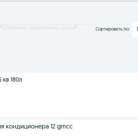
Компрессоры - Кашкадарьинская область
Сортировать по:
 кв 180л
я кондиционера 12 gmcc