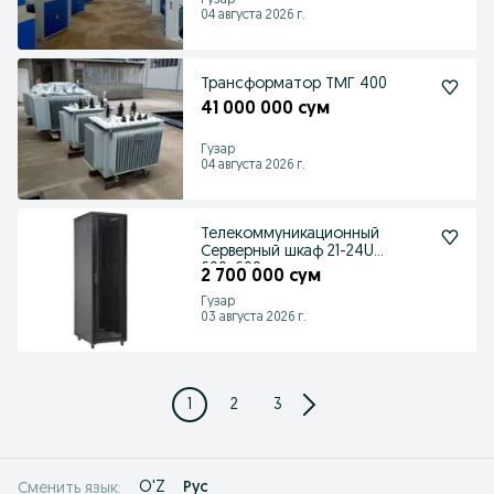
Гузар
04 августа 2026 г.
Трансформатор ТМГ 400
41 000 000 сум
Гузар
04 августа 2026 г.
Телекоммуникационный
Серверный шкаф 21-24U
600х600
2 700 000 сум
Гузар
03 августа 2026 г.
1
2
3
O'Z
Рус
Сменить язык: