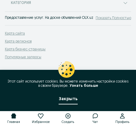
КАТЕГОРИЯ
Предоставление услуг. На доске объявлений OLX.uz Гузар легко и быстро м
Показать Полностью
Карта сайта
Карта регионов
Карта бизнес-страницы
Популярные запросы
Этот сайт использует cookies. Вы можете изменить настройки cookies
в своeм браузере.
Узнать больше
Закрыть
Главная
Избранное
Создать
Чат
Профиль