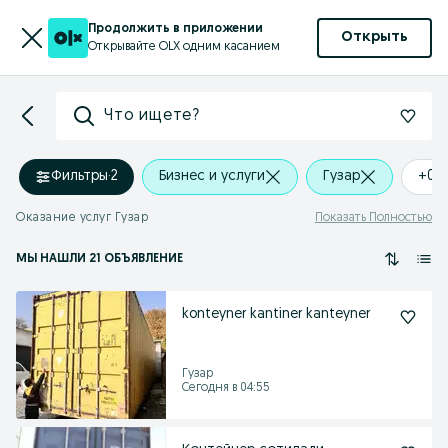
Продолжить в приложении
Открыть
Открывайте OLX одним касанием
Что ищете?
Фильтры
·
2
Бизнес и услуги
Гузар
+0 
Оказание услуг Гузар
Показать Полностью
МЫ НАШЛИ 21 ОБЪЯВЛЕНИЕ
konteyner kantiner kanteyner
Гузар
Сегодня в 04:55