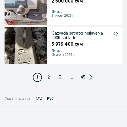
2 600 000 сум
Джума
21 июля 2026 г.
Gazvada setrator nerjaverka
200lt sotiladi
5 979 400 сум
Джума
18 июля 2026 г.
1
2
3
...
45
O'Z
Рус
Сменить язык: