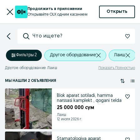
Продолжить в приложении
Открыть
Открывайте OLX одним касанием
Что ищете?
Фильтры
·
2
Другое оборудование
Лаиш
Другое оборудование Лаиш
Показать Полностью
МЫ НАШЛИ 2 ОБЪЯВЛЕНИЯ
Blok aparat sotiladi, hamma
narssasi kamplekt , qogani telda
25 000 000 сум
Лаиш
12 июля 2026 г.
Stamatologiya aparat