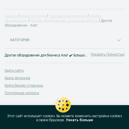
Главная
Бизнес и услуги
Продажа оборудования
Другое
оборудование
Другое оборудование - Бухарская область
Другое
оборудование - Алат
КАТЕГОРИЯ
Показать Полностью
Другое оборудование для бизнеса Алат ✔️ Большой выбор техники для бизнеса по лучшим ценам ☝ Начать свой бизнес просто с OLX.uz!
Карта сайта
Карта регионов
Карта бизнес-страницы
Популярные запросы
Этот сайт использует cookies. Вы можете изменить настройки cookies
в своeм браузере.
Узнать больше