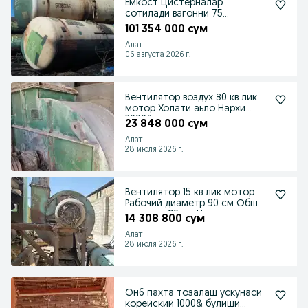
Ёмкост Цистерналар
сотилади вагонни 75
тонналик
101 354 000 сум
Алат
06 августа 2026 г.
Вентилятор воздух З0 кв лик
мотор Холати аьло Нархи
2000& келишилади
23 848 000 сум
Алат
28 июля 2026 г.
Вентилятор 15 кв лик мотор
Рабочий диаметр 90 см Обше
диаметр 110 см Н
14 308 800 сум
Алат
28 июля 2026 г.
Он6 пахта тозалаш ускунаси
корейский 1000& булиши