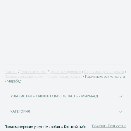
Главная
Бизнес и услуги
Красота / здоровье
Парикмахерские услуги
Парикмахерские услуги - Ташкентская область
Парикмахерские услуги
- Мирабад
УЗБЕКИСТАН » ТАШКЕНТСКАЯ ОБЛАСТЬ » МИРАБАД
КАТЕГОРИЯ
Показать Полностью
Парикмахерские услуги Мирабад ⭐ Большой выбор услуг по окраске, стрижке, укладке волос, плетению и наращиванию ⚡ Выгодные цены на OLX.uz!