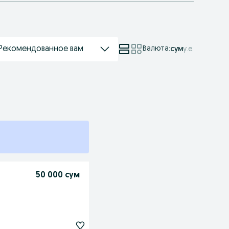
Рекомендованное вам
Валюта
:
сум
у.е.
50 000 сум