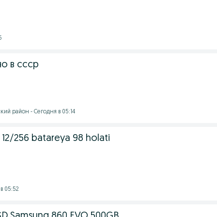
5
о в ссср
ий район - Сегодня в 05:14
o 12/256 batareya 98 holati
в 05:52
SD Samsung 860 EVO 500GB