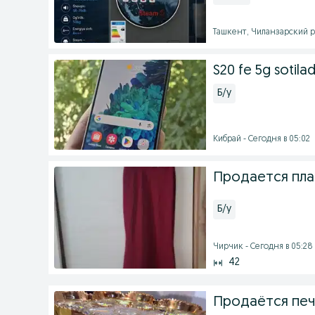
Ташкент, Чиланзарский р
S20 fe 5g sotilad
Б/у
Кибрай - Сегодня в 05:02
Продается пла
Б/у
Чирчик - Сегодня в 05:28
42
Продаётся печ