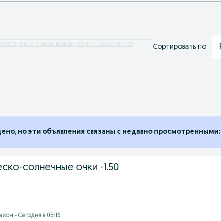
хгалтерские / финансовые услуги - Ташкентская
Сортировать по:
дено, но эти объявления связаны с недавно просмотренными:
ско-солнечные очки -1.50
йон - Сегодня в 05:16