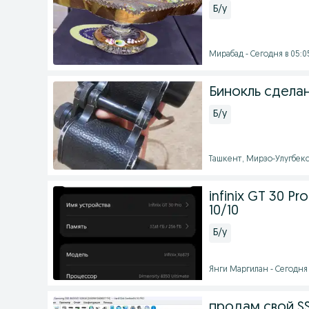
Б/у
Мирабад - Сегодня в 05:0
Бинокль сделан
Б/у
Ташкент, Мирзо-Улугбекск
infinix GT 30 Pr
10/10
Б/у
Янги Маргилан - Сегодня 
продам свой S