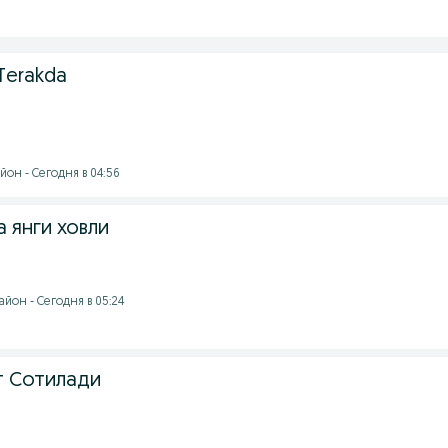
Terakda
он - Сегодня в 04:56
 янги ховли
йон - Сегодня в 05:24
т Сотилади