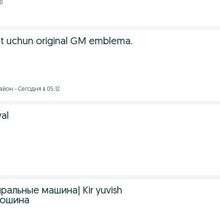
20
t uchun original GM emblema.
йон - Сегодня в 05:12
yal
альные машина| Kir yuvish
мошина