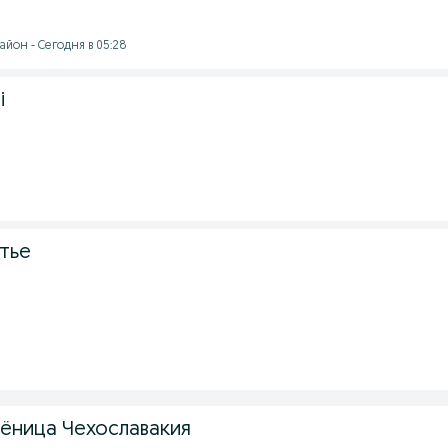
айон - Сегодня в 05:28
i
тье
ёница Чехославакия