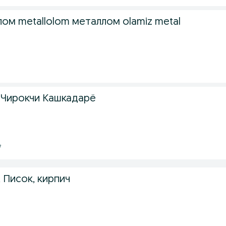
ом metallolom металлом olamiz metal
 Чирокчи Кашкадарё
7
 Писок, кирпич