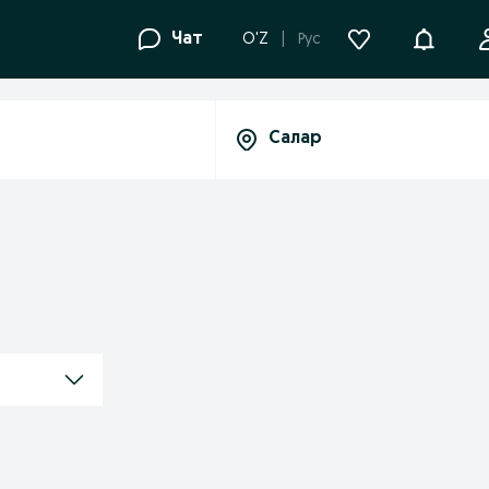
Уведомле
Чат
O'Z
Рус