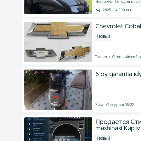
Назарбек - Сегодня в 05:
2025 - 14 000 км
Chevrolet Cobal
Новый
Ташкент, Сергелийский ра
6 oy garantia id
Хива - Сегодня в 05:32
Продается Стир
mashinasi|Кир 
Новый