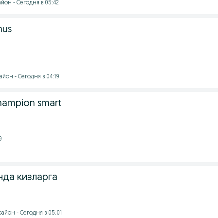
йон - Сегодня в 05:42
nus
йон - Сегодня в 04:19
champion smart
9
да кизларга
айон - Сегодня в 05:01