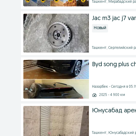
Ташкент, Мирабадский ра
Jac m3 jac j7 va
Новый
Ташкент, Сергелийский ра
Byd song plus 
Назарбек - Сегодня в 05:1
2025 - 4 900 км
Юнусабад арен
Ташкент, Юнусабадский р