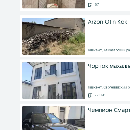
57
Arzon Otin Kok 
Ташкент, Алмазарский рай
Чорток махалла
Ташкент, Сергелийский ра
270 м²
Чемпион Смар