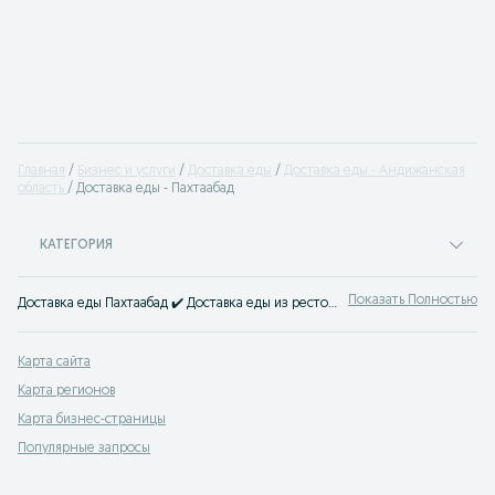
Главная
Бизнес и услуги
Доставка еды
Доставка еды - Андижанская
область
Доставка еды - Пахтаабад
КАТЕГОРИЯ
Показать Полностью
Доставка еды Пахтаабад ✔️ Доставка еды из ресторанов и кафе, доставка комплексных обедов и прочего ☝ Быстрая и качественная доставка на OLX.uz!
Карта сайта
Карта регионов
Карта бизнес-страницы
Популярные запросы