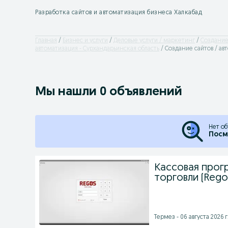
Разработка сайтов и автоматизация бизнеса Халкабад
Главная
Бизнес и услуги
Деловые услуги / маркетинг
Создание
автоматизация - Сурхандарьинская область
Создание сайтов / ав
Мы нашли 0 объявлений
Нет об
Посм
Кассовая прог
торговли (Rego
Термез - 06 августа 2026 г