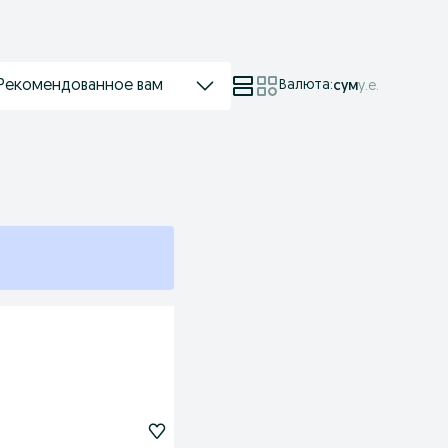
Рекомендованное вам
Валюта
:
сум
у.е.