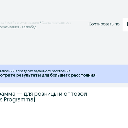
 сайтов / автоматизация
Создание сайтов /
Сортировать по:
томатизация - Халкабад
ъявлений в пределах заданного расстояния.
отрите результаты для большего расстояния:
рамма — для розницы и оптовой
s Programma)
.