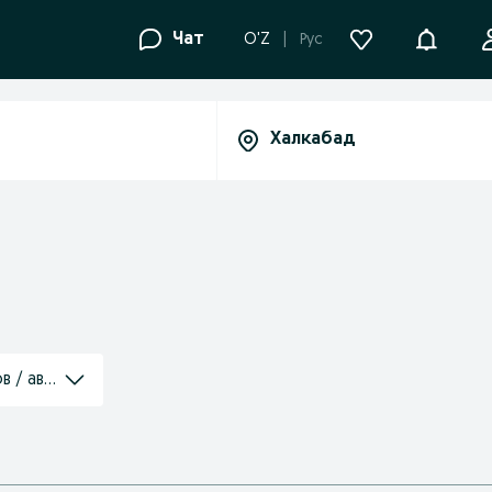
Уведомле
Чат
O'Z
Рус
в / автоматизация